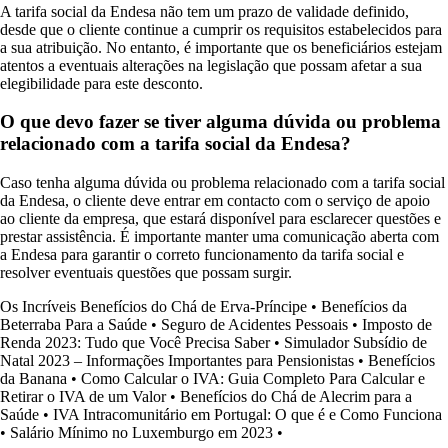
A tarifa social da Endesa não tem um prazo de validade definido,
desde que o cliente continue a cumprir os requisitos estabelecidos para
a sua atribuição. No entanto, é importante que os beneficiários estejam
atentos a eventuais alterações na legislação que possam afetar a sua
elegibilidade para este desconto.
O que devo fazer se tiver alguma dúvida ou problema
relacionado com a tarifa social da Endesa?
Caso tenha alguma dúvida ou problema relacionado com a tarifa social
da Endesa, o cliente deve entrar em contacto com o serviço de apoio
ao cliente da empresa, que estará disponível para esclarecer questões e
prestar assistência. É importante manter uma comunicação aberta com
a Endesa para garantir o correto funcionamento da tarifa social e
resolver eventuais questões que possam surgir.
Os Incríveis Benefícios do Chá de Erva-Príncipe
•
Benefícios da
Beterraba Para a Saúde
•
Seguro de Acidentes Pessoais
•
Imposto de
Renda 2023: Tudo que Você Precisa Saber
•
Simulador Subsídio de
Natal 2023 – Informações Importantes para Pensionistas
•
Benefícios
da Banana
•
Como Calcular o IVA: Guia Completo Para Calcular e
Retirar o IVA de um Valor
•
Benefícios do Chá de Alecrim para a
Saúde
•
IVA Intracomunitário em Portugal: O que é e Como Funciona
•
Salário Mínimo no Luxemburgo em 2023
•