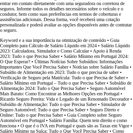
entrar em contato diretamente com uma seguradora ou corretora de
seguros. Informe todos os detalhes necessários sobre o veículo e o
condutor, bem como suas preferências em termos de coberturas e
assistências adicionais. Dessa forma, você receberá uma cotação
personalizada e poderá avaliar as opções disponíveis antes de contratar
o seguro.
Keyword e a sua importância na otimização de conteúdo
•
Guia
Completo para Cálculo de Salário Líquido em 2024
•
Salário Líquido
2023: Calculadora, Simulador e Como Calcular
•
Apoio à Renda
2023: Tudo o que Precisa Saber
•
Salário Mínimo em Portugal 2024:
O Que Esperar?
•
Últimas Notícias Sobre Subsídios: Informações
Importantes Que Você Precisa Saber
•
Notícias sobre Salário Família
•
Subsídio de Alimentação em 2023: Tudo o que precisa de saber
•
Verificação de Seguro pela Matrícula: Tudo o que Precisa de Saber
•
Salário Mínimo em Portugal – Tudo o que Precisa Saber
•
Subsídio de
Alimentação 2024: Tudo o Que Precisa Saber
•
Seguro Automóvel
Mais Barato: Como Encontrar as Melhores Opções em Portugal
•
Ricardo Seguro Pereira: Vida e Legado de um Renomado Decorador
•
Subsídio de Alimentação: Tudo o que Precisa Saber
•
Simulador de
Seguro Automóvel: Tudo o que Precisa Saber
•
Seguro Direto e
Online: Tudo o que Precisa Saber
•
Guia Completo sobre Seguro
Automóvel em Portugal
•
Salário Família: Quem tem direito e como
funciona
•
O que é o IVA em Portugal e quais são as Taxas em Vigor
•
Salário Mínimo na Suíça: Tudo o Que Você Precisa Saber
•
Como