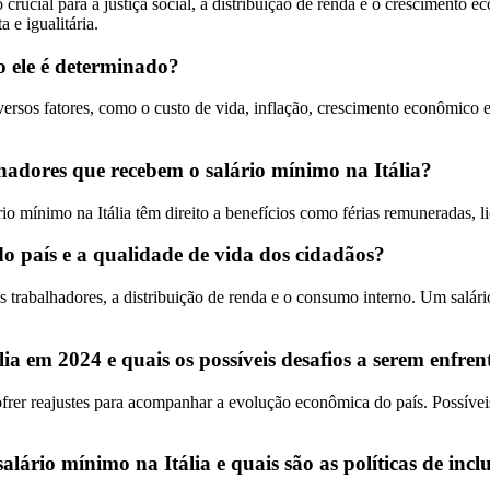
rucial para a justiça social, a distribuição de renda e o crescimento 
 e igualitária.
o ele é determinado?
versos fatores, como o custo de vida, inflação, crescimento econômico 
alhadores que recebem o salário mínimo na Itália?
o mínimo na Itália têm direito a benefícios como férias remuneradas, l
o país e a qualidade de vida dos cidadãos?
s trabalhadores, a distribuição de renda e o consumo interno. Um salári
lia em 2024 e quais os possíveis desafios a serem enfre
rer reajustes para acompanhar a evolução econômica do país. Possíveis 
lário mínimo na Itália e quais são as políticas de inclu