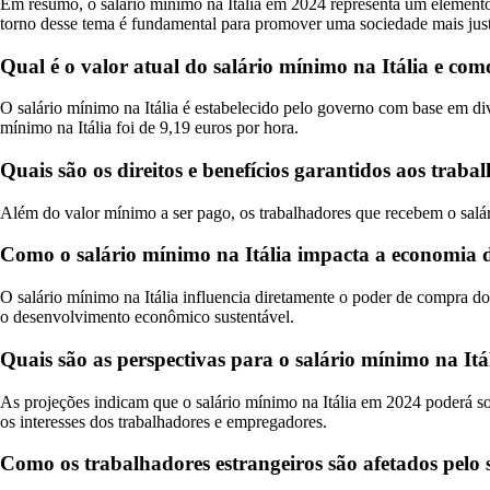
Em resumo, o salário mínimo na Itália em 2024 representa um elemento c
torno desse tema é fundamental para promover uma sociedade mais justa
Qual é o valor atual do salário mínimo na Itália e com
O salário mínimo na Itália é estabelecido pelo governo com base em di
mínimo na Itália foi de 9,19 euros por hora.
Quais são os direitos e benefícios garantidos aos trab
Além do valor mínimo a ser pago, os trabalhadores que recebem o salári
Como o salário mínimo na Itália impacta a economia d
O salário mínimo na Itália influencia diretamente o poder de compra do
o desenvolvimento econômico sustentável.
Quais são as perspectivas para o salário mínimo na Itá
As projeções indicam que o salário mínimo na Itália em 2024 poderá sof
os interesses dos trabalhadores e empregadores.
Como os trabalhadores estrangeiros são afetados pelo sa