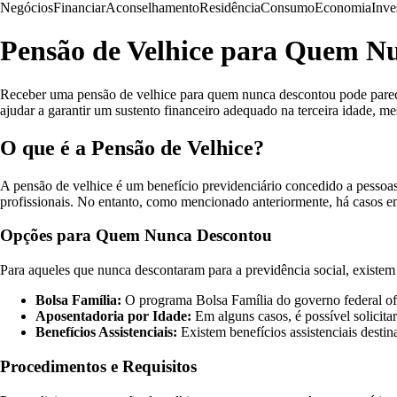
Negócios
Financiar
Aconselhamento
Residência
Consumo
Economia
Inve
Pensão de Velhice para Quem N
Receber uma pensão de velhice para quem nunca descontou pode parec
ajudar a garantir um sustento financeiro adequado na terceira idade, m
O que é a Pensão de Velhice?
A pensão de velhice é um benefício previdenciário concedido a pessoas 
profissionais. No entanto, como mencionado anteriormente, há casos em
Opções para Quem Nunca Descontou
Para aqueles que nunca descontaram para a previdência social, existem
Bolsa Família:
O programa Bolsa Família do governo federal ofer
Aposentadoria por Idade:
Em alguns casos, é possível solicita
Benefícios Assistenciais:
Existem benefícios assistenciais desti
Procedimentos e Requisitos