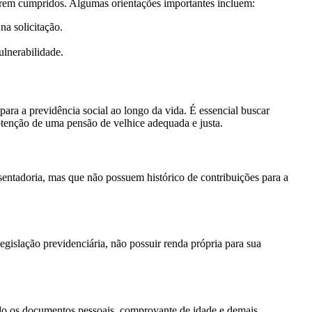
serem cumpridos. Algumas orientações importantes incluem:
na solicitação.
ulnerabilidade.
ara a previdência social ao longo da vida. É essencial buscar
btenção de uma pensão de velhice adequada e justa.
entadoria, mas que não possuem histórico de contribuições para a
legislação previdenciária, não possuir renda própria para sua
ndo os documentos pessoais, comprovante de idade e demais