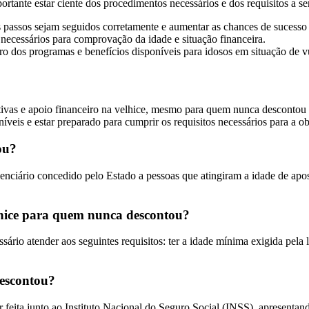
ortante estar ciente dos procedimentos necessários e dos requisitos a 
s passos sejam seguidos corretamente e aumentar as chances de sucesso 
necessários para comprovação da idade e situação financeira.
tro dos programas e benefícios disponíveis para idosos em situação de v
tivas e apoio financeiro na velhice, mesmo para quem nunca descontou p
veis e estar preparado para cumprir os requisitos necessários para a o
ou?
nciário concedido pelo Estado a pessoas que atingiram a idade de apos
velhice para quem nunca descontou?
sário atender aos seguintes requisitos: ter a idade mínima exigida pela 
descontou?
 feita junto ao Instituto Nacional do Seguro Social (INSS), apresenta