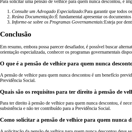
Para solicitar uma pensão de velhice para quem nunca descontou, é imp
Consulte um Advogado Especializado:
Para garantir que todos o
Reúna Documentação:
É fundamental apresentar os documentos 
Informe-se sobre os Programas Governamentais:
Esteja por den
Conclusão
Em resumo, embora possa parecer desafiador, é possível buscar alterna
orientação especializada, conhecer os programas governamentais disponí
O que é a pensão de velhice para quem nunca descont
A pensão de velhice para quem nunca descontou é um benefício previde
Previdência Social.
Quais são os requisitos para ter direito à pensão de 
Para ter direito à pensão de velhice para quem nunca descontou, é neces
subsistência e não ter contribuído para a Previdência Social.
Como solicitar a pensão de velhice para quem nunca 
A solicitação da pensão de velhice para quem nunca descontou deve ser