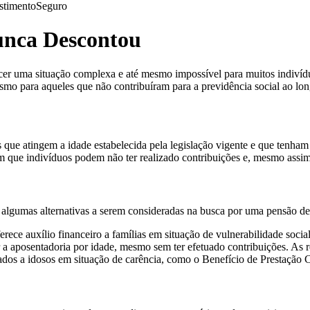
stimento
Seguro
unca Descontou
er uma situação complexa e até mesmo impossível para muitos indiví
esmo para aqueles que não contribuíram para a previdência social ao lon
que atingem a idade estabelecida pela legislação vigente e que tenham c
 que indivíduos podem não ter realizado contribuições e, mesmo assim, 
 algumas alternativas a serem consideradas na busca por uma pensão de
ece auxílio financeiro a famílias em situação de vulnerabilidade soci
r a aposentadoria por idade, mesmo sem ter efetuado contribuições. As r
nados a idosos em situação de carência, como o Benefício de Prestação 