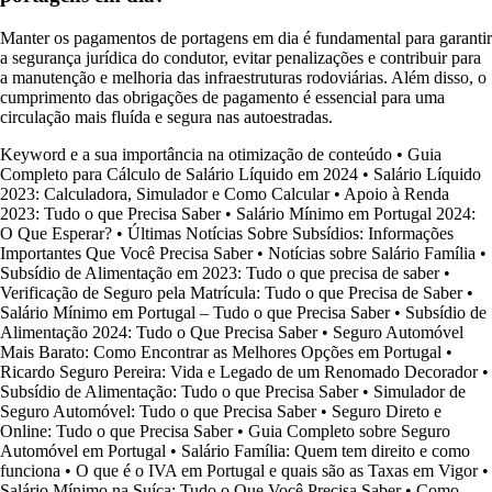
Manter os pagamentos de portagens em dia é fundamental para garantir
a segurança jurídica do condutor, evitar penalizações e contribuir para
a manutenção e melhoria das infraestruturas rodoviárias. Além disso, o
cumprimento das obrigações de pagamento é essencial para uma
circulação mais fluída e segura nas autoestradas.
Keyword e a sua importância na otimização de conteúdo
•
Guia
Completo para Cálculo de Salário Líquido em 2024
•
Salário Líquido
2023: Calculadora, Simulador e Como Calcular
•
Apoio à Renda
2023: Tudo o que Precisa Saber
•
Salário Mínimo em Portugal 2024:
O Que Esperar?
•
Últimas Notícias Sobre Subsídios: Informações
Importantes Que Você Precisa Saber
•
Notícias sobre Salário Família
•
Subsídio de Alimentação em 2023: Tudo o que precisa de saber
•
Verificação de Seguro pela Matrícula: Tudo o que Precisa de Saber
•
Salário Mínimo em Portugal – Tudo o que Precisa Saber
•
Subsídio de
Alimentação 2024: Tudo o Que Precisa Saber
•
Seguro Automóvel
Mais Barato: Como Encontrar as Melhores Opções em Portugal
•
Ricardo Seguro Pereira: Vida e Legado de um Renomado Decorador
•
Subsídio de Alimentação: Tudo o que Precisa Saber
•
Simulador de
Seguro Automóvel: Tudo o que Precisa Saber
•
Seguro Direto e
Online: Tudo o que Precisa Saber
•
Guia Completo sobre Seguro
Automóvel em Portugal
•
Salário Família: Quem tem direito e como
funciona
•
O que é o IVA em Portugal e quais são as Taxas em Vigor
•
Salário Mínimo na Suíça: Tudo o Que Você Precisa Saber
•
Como