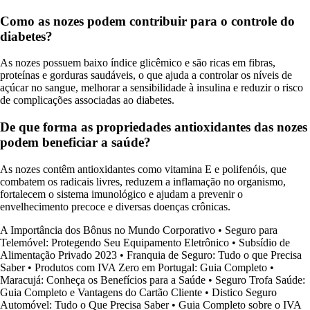
Como as nozes podem contribuir para o controle do
diabetes?
As nozes possuem baixo índice glicêmico e são ricas em fibras,
proteínas e gorduras saudáveis, o que ajuda a controlar os níveis de
açúcar no sangue, melhorar a sensibilidade à insulina e reduzir o risco
de complicações associadas ao diabetes.
De que forma as propriedades antioxidantes das nozes
podem beneficiar a saúde?
As nozes contêm antioxidantes como vitamina E e polifenóis, que
combatem os radicais livres, reduzem a inflamação no organismo,
fortalecem o sistema imunológico e ajudam a prevenir o
envelhecimento precoce e diversas doenças crônicas.
A Importância dos Bônus no Mundo Corporativo
•
Seguro para
Telemóvel: Protegendo Seu Equipamento Eletrônico
•
Subsídio de
Alimentação Privado 2023
•
Franquia de Seguro: Tudo o que Precisa
Saber
•
Produtos com IVA Zero em Portugal: Guia Completo
•
Maracujá: Conheça os Benefícios para a Saúde
•
Seguro Trofa Saúde:
Guia Completo e Vantagens do Cartão Cliente
•
Distico Seguro
Automóvel: Tudo o Que Precisa Saber
•
Guia Completo sobre o IVA