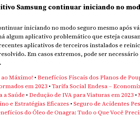
ositivo Samsung continuar iniciando no m
ontinuar iniciando no modo seguro mesmo após vári
 há algum aplicativo problemático que esteja causan
centes aplicativos de terceiros instalados e reinic
 resolvido. Em casos extremos, pode ser necessário 
.
e ao Máximo!
•
Benefícios Fiscais dos Planos de Po
eformados em 2023
•
Tarifa Social Endesa – Economi
a a Saúde
•
Dedução de IVA para Viaturas em 2023
•
ino e Estratégias Eficazes
•
Seguro de Acidentes Pes
nefícios do Óleo de Onagra: Tudo o Que Você Preci