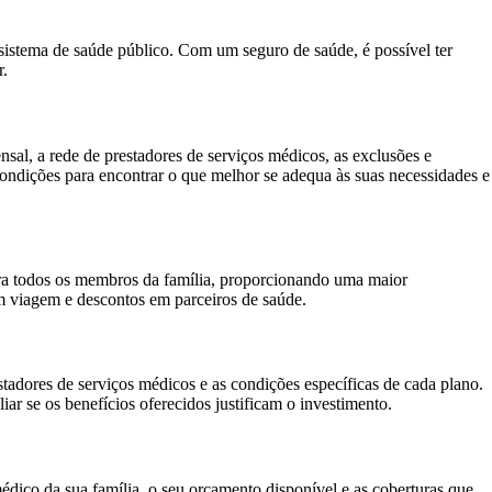
istema de saúde público. Com um seguro de saúde, é possível ter
r.
sal, a rede de prestadores de serviços médicos, as exclusões e
condições para encontrar o que melhor se adequa às suas necessidades e
ara todos os membros da família, proporcionando uma maior
em viagem e descontos em parceiros de saúde.
tadores de serviços médicos e as condições específicas de cada plano.
r se os benefícios oferecidos justificam o investimento.
médico da sua família, o seu orçamento disponível e as coberturas que