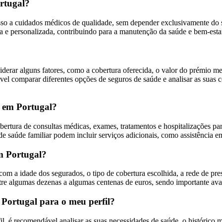
rtugal?
sso a cuidados médicos de qualidade, sem depender exclusivamente do s
da e personalizada, contribuindo para a manutenção da saúde e bem-esta
?
derar alguns fatores, como a cobertura oferecida, o valor do prémio men
el comparar diferentes opções de seguros de saúde e analisar as suas 
r em Portugal?
bertura de consultas médicas, exames, tratamentos e hospitalizações p
de saúde familiar podem incluir serviços adicionais, como assistência 
m Portugal?
m a idade dos segurados, o tipo de cobertura escolhida, a rede de pres
e algumas dezenas a algumas centenas de euros, sendo importante avalia
Portugal para o meu perfil?
il, é recomendável analisar as suas necessidades de saúde, o histórico 