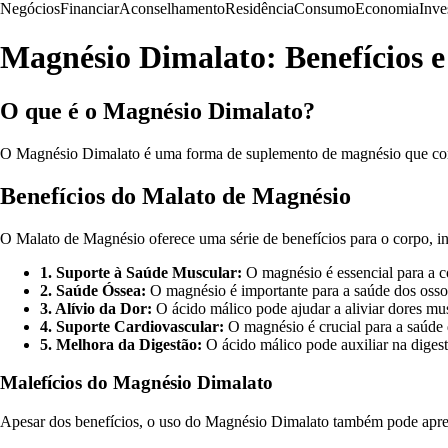
Negócios
Financiar
Aconselhamento
Residência
Consumo
Economia
Inve
Magnésio Dimalato: Benefícios e
O que é o Magnésio Dimalato?
O Magnésio Dimalato é uma forma de suplemento de magnésio que comb
Benefícios do Malato de Magnésio
O Malato de Magnésio oferece uma série de benefícios para o corpo, i
1. Suporte à Saúde Muscular:
O magnésio é essencial para a co
2. Saúde Óssea:
O magnésio é importante para a saúde dos ossos
3. Alívio da Dor:
O ácido málico pode ajudar a aliviar dores mus
4. Suporte Cardiovascular:
O magnésio é crucial para a saúde 
5. Melhora da Digestão:
O ácido málico pode auxiliar na digestã
Malefícios do Magnésio Dimalato
Apesar dos benefícios, o uso do Magnésio Dimalato também pode aprese