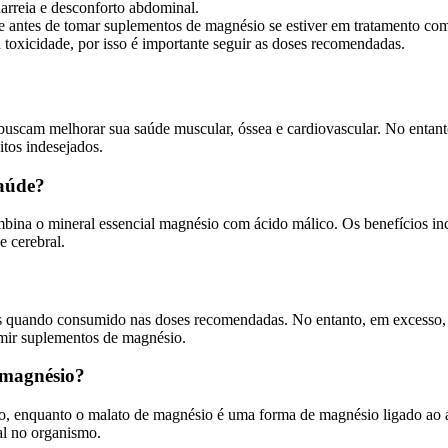
arreia e desconforto abdominal.
de antes de tomar suplementos de magnésio se estiver em tratamento c
toxicidade, por isso é importante seguir as doses recomendadas.
cam melhorar sua saúde muscular, óssea e cardiovascular. No entanto, 
itos indesejados.
saúde?
na o mineral essencial magnésio com ácido málico. Os benefícios incl
e cerebral.
s quando consumido nas doses recomendadas. No entanto, em excesso, po
mir suplementos de magnésio.
 magnésio?
 enquanto o malato de magnésio é uma forma de magnésio ligado ao á
al no organismo.