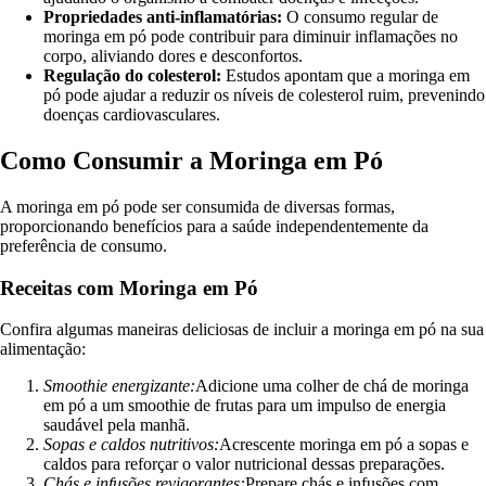
Propriedades anti-inflamatórias:
O consumo regular de
moringa em pó pode contribuir para diminuir inflamações no
corpo, aliviando dores e desconfortos.
Regulação do colesterol:
Estudos apontam que a moringa em
pó pode ajudar a reduzir os níveis de colesterol ruim, prevenindo
doenças cardiovasculares.
Como Consumir a Moringa em Pó
A moringa em pó pode ser consumida de diversas formas,
proporcionando benefícios para a saúde independentemente da
preferência de consumo.
Receitas com Moringa em Pó
Confira algumas maneiras deliciosas de incluir a moringa em pó na sua
alimentação:
Smoothie energizante:
Adicione uma colher de chá de moringa
em pó a um smoothie de frutas para um impulso de energia
saudável pela manhã.
Sopas e caldos nutritivos:
Acrescente moringa em pó a sopas e
caldos para reforçar o valor nutricional dessas preparações.
Chás e infusões revigorantes:
Prepare chás e infusões com