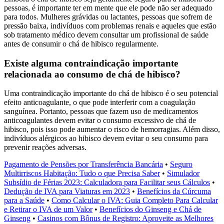
pessoas, é importante ter em mente que ele pode não ser adequado
para todos. Mulheres grávidas ou lactantes, pessoas que sofrem de
pressão baixa, indivíduos com problemas renais e aqueles que estão
sob tratamento médico devem consultar um profissional de saúde
antes de consumir o chá de hibisco regularmente.
Existe alguma contraindicação importante
relacionada ao consumo de chá de hibisco?
Uma contraindicação importante do chá de hibisco é o seu potencial
efeito anticoagulante, o que pode interferir com a coagulação
sanguínea. Portanto, pessoas que fazem uso de medicamentos
anticoagulantes devem evitar o consumo excessivo de chá de
hibisco, pois isso pode aumentar o risco de hemorragias. Além disso,
indivíduos alérgicos ao hibisco devem evitar o seu consumo para
prevenir reações adversas.
Pagamento de Pensões por Transferência Bancária
•
Seguro
Multirriscos Habitação: Tudo o que Precisa Saber
•
Simulador
Subsídio de Férias 2023: Calculadora para Facilitar seus Cálculos
•
Dedução de IVA para Viaturas em 2023
•
Benefícios da Cúrcuma
para a Saúde
•
Como Calcular o IVA: Guia Completo Para Calcular
e Retirar o IVA de um Valor
•
Benefícios do Ginseng e Chá de
Ginseng
•
Casinos com Bônus de Registro: Aproveite as Melhores