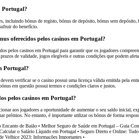
m Portugal?
 incluindo bónus de registo, bónus de depósito, bónus sem depósito, b
ufruir do benefício.
nus oferecidos pelos casinos em Portugal?
dos pelos casinos em Portugal para garantir que os jogadores compreen
prazos de validade, jogos elegíveis e outras condições que podem afetar
m Portugal?
devem verificar se o casino possui uma licença válida emitida pela enti
o bónus em questão possui termos e condições claros e justos.
dos pelos casinos em Portugal?
onar aos jogadores a oportunidade de aumentar o seu saldo inicial, exp
ar prémios. No entanto, é importante utilizar os bónus de forma respons
o Encanto de Baião
•
Melhor Seguro de Saúde em Portugal – Guia Co
alcular o Salário Líquido em Portugal
•
Seguro Direto e Online: Tudo
de Velhice 2023: Informações Importantes
•