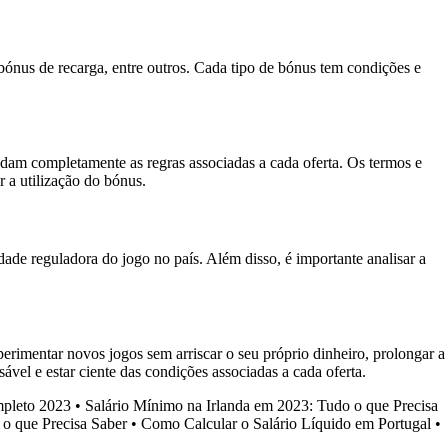
ónus de recarga, entre outros. Cada tipo de bónus tem condições e
dam completamente as regras associadas a cada oferta. Os termos e
 a utilização do bónus.
dade reguladora do jogo no país. Além disso, é importante analisar a
erimentar novos jogos sem arriscar o seu próprio dinheiro, prolongar a
ável e estar ciente das condições associadas a cada oferta.
mpleto 2023
•
Salário Mínimo na Irlanda em 2023: Tudo o que Precisa
 o que Precisa Saber
•
Como Calcular o Salário Líquido em Portugal
•