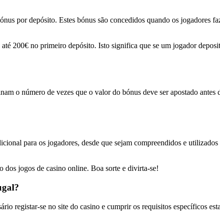
ónus por depósito. Estes bónus são concedidos quando os jogadores fa
é 200€ no primeiro depósito. Isto significa que se um jogador deposit
minam o número de vezes que o valor do bónus deve ser apostado antes de
onal para os jogadores, desde que sejam compreendidos e utilizados de
 dos jogos de casino online. Boa sorte e divirta-se!
ugal?
rio registar-se no site do casino e cumprir os requisitos específicos e