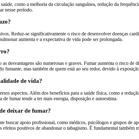
 a saúde, como a melhoria da circulação sanguínea, redução da frequênci
ar nesse período.
razo?
ivos. Reduz-se significativamente o risco de desenvolver doenças cardio
e pulmonar aumenta e a expectativa de vida pode ser prolongada.
rro?
to as desvantagens são numerosas e graves. Fumar aumenta o risco de d
e do fumante, mas também de quem está ao seu redor, devido à exposição
alidade de vida?
ersos aspectos. Além dos benefícios para a saúde física, como a reduç
 de fumar tende a ter mais energia, disposição e autoestima.
 de deixar de fumar?
nte buscar apoio profissional, como médicos, psicólogos e grupos de ap
ar os efeitos positivos de abandonar o tabagismo. É fundamental também