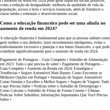
O aumento de renda em 2024 pode gerar impactos sociais positivos,
como a redução da desigualdade, melhoria da qualidade de vida da
população, acesso a bens e serviços essenciais, além de fortalecer a
classe média e estimular o desenvolvimento social.
Como a educação financeira pode ser uma aliada no
aumento de renda em 2024?
A educação financeira é fundamental para que as pessoas saibam como
gerir melhor o seu dinheiro, fazer investimentos inteligentes, evitar o
endividamento excessivo e planejar o seu futuro financeiro, o que pode
contribuir significativamente para o aumento de renda em 2024.
Pagamento de Portagens – Guia Completo
•
Subsídio de Alimentação
em 2023: Tudo o que precisa de saber
•
Pagamento de Portagens –
Guia Completo
•
Aumento da Renda em 2024: Estratégias e
Tendências
•
Seguro Automóvel Mais Barato: Como Encontrar as
Melhores Opções em Portugal
•
Simulação de Seguro Automóvel:
Como Simular e Escolher o Melhor Seguro
•
Seguro de Viagem: Tudo
o que Precisa Saber
•
Notícias sobre o Subsídio de Desemprego
•
Como Calcular o Subsídio de Férias de Forma Correta
•
Últimas
Notícias Sobre Subsídios: Informações Importantes Que Você Precisa
Saber
•